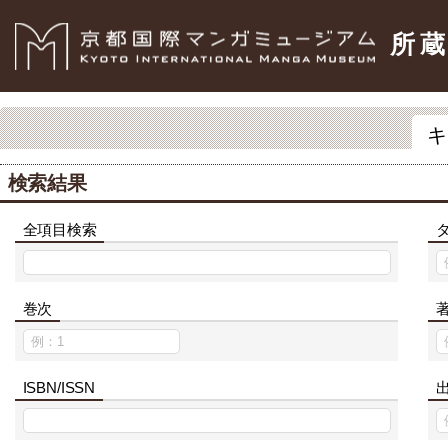
所
キ
検索結果
全項目検索
巻次
ISBN/ISSN