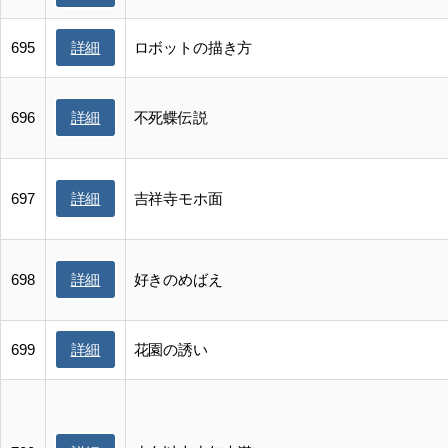
詳細
695
ロボットの描き方
詳細
696
不死蝶伝説
詳細
697
吉祥寺モホ面
詳細
698
好きのめばえ
詳細
699
花園の誘い