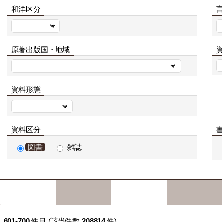
和洋区分
原著出版国・地域
資
資料形態
資料区分
図書
雑誌
601-700
件目 (該当件数
208814
件)