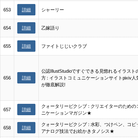
詳細
653
シャーリー
詳細
654
乙嫁語り
詳細
655
ファイトじじいクラブ
公認IllustStudioですぐできる見惚れるイラス
詳細
656
方 : イラストコミュニケーションサイトpixiv
が徹底解説!
クォータリーピクシブ : クリエイターのための
詳細
657
ニケーションマガジン★
クォータリーピクシブ : 水彩、つけペン、コピ
詳細
658
アナログ技法でお絵かきタノシス★