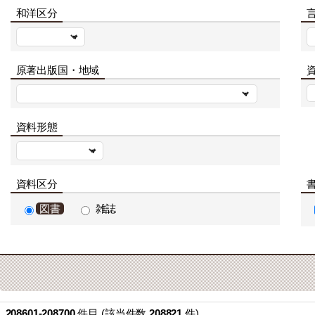
和洋区分
原著出版国・地域
資
資料形態
資料区分
図書
雑誌
208601-208700
件目 (該当件数
208821
件)