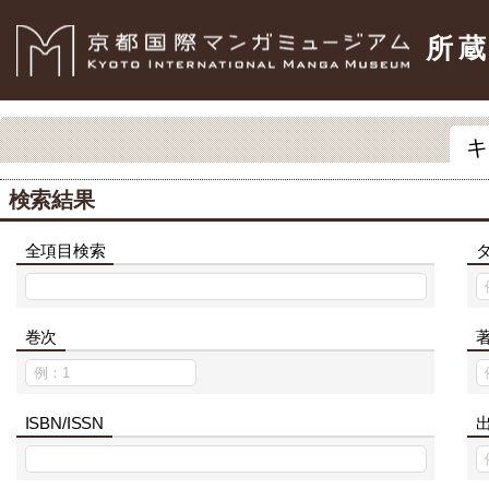
所
キ
検索結果
全項目検索
巻次
ISBN/ISSN