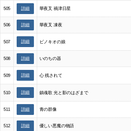
505
華夜叉 禍津日星
詳細
506
華夜叉 凍夜
詳細
詳細
507
ピノキオの娘
508
いのちの器
詳細
詳細
509
心 残されて
詳細
510
鎮魂歌 光と影のはざまで
511
青の群像
詳細
512
優しい悪魔の物語
詳細