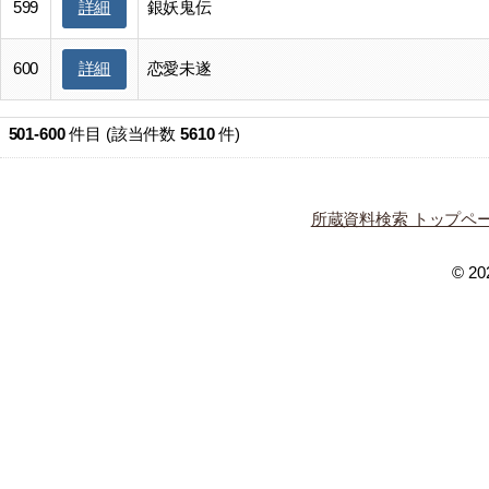
599
銀妖鬼伝
詳細
600
恋愛未遂
詳細
501-600
件目 (該当件数
5610
件)
所蔵資料検索 トップペ
© 202