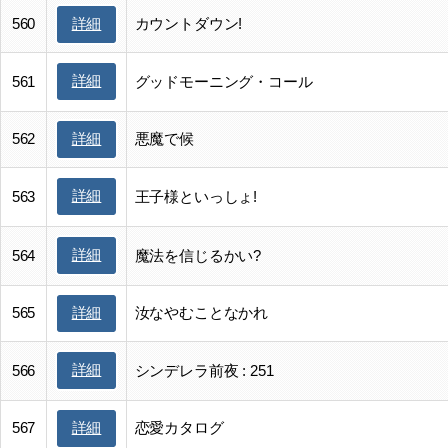
560
カウントダウン!
詳細
詳細
561
グッドモーニング・コール
562
悪魔で候
詳細
詳細
563
王子様といっしょ!
詳細
564
魔法を信じるかい?
565
汝なやむことなかれ
詳細
詳細
566
シンデレラ前夜 : 251
567
恋愛カタログ
詳細