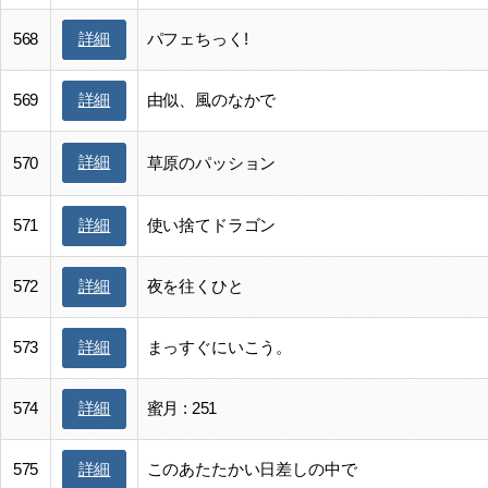
568
パフェちっく!
詳細
569
由似、風のなかで
詳細
詳細
570
草原のパッション
571
使い捨てドラゴン
詳細
572
夜を往くひと
詳細
573
まっすぐにいこう。
詳細
574
蜜月 : 251
詳細
575
このあたたかい日差しの中で
詳細