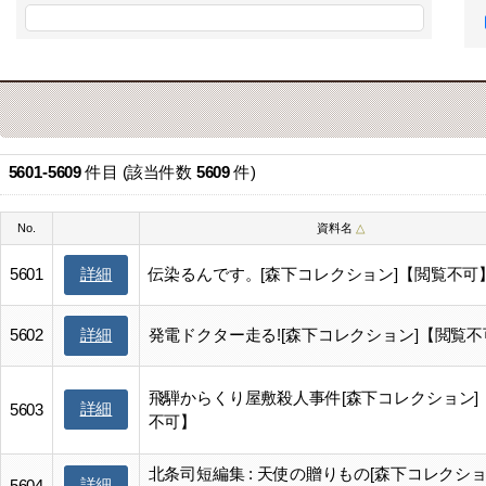
5601-5609
件目 (該当件数
5609
件)
No.
資料名
△
5601
伝染るんです。[森下コレクション]【閲覧不可
詳細
5602
発電ドクター走る![森下コレクション]【閲覧不
詳細
飛騨からくり屋敷殺人事件[森下コレクション]
詳細
5603
不可】
北条司短編集 : 天使の贈りもの[森下コレクショ
詳細
5604