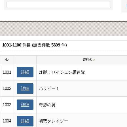
1001-1100
件目 (該当件数
5609
件)
No.
資料名
△
詳細
1001
炸裂！セイシュン愚連隊
1002
ハッピー！
詳細
詳細
1003
奇跡の翼
1004
初恋クレイジー
詳細