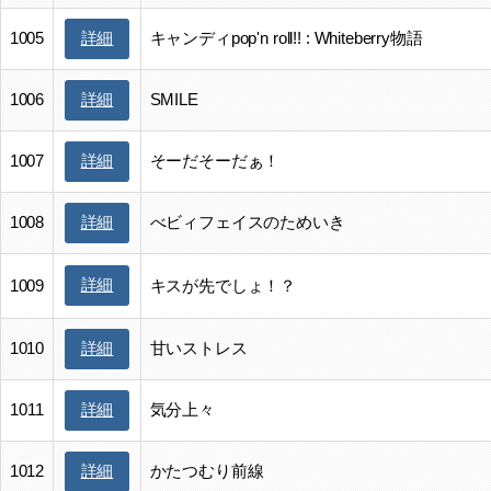
1005
キャンディpop'n roll!! : Whiteberry物語
詳細
1006
SMILE
詳細
1007
そーだそーだぁ！
詳細
1008
べビィフェイスのためいき
詳細
詳細
1009
キスが先でしょ！？
1010
甘いストレス
詳細
1011
気分上々
詳細
1012
かたつむり前線
詳細